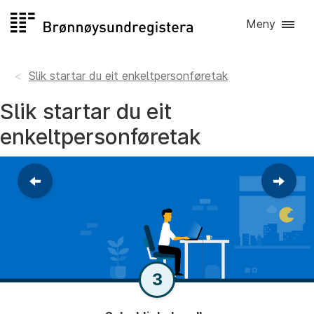
Hopp
Meny
til
innhald
Slik startar du eit enkeltpersonføretak
Slik startar du eit
enkeltpersonføretak
Gå
Gå
tilbake
fram
til
til
førre
neste
steg
steg
3