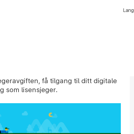
Hopp
Lang
til
innhold
eravgiften, få tilgang til ditt digitale
eg som lisensjeger.