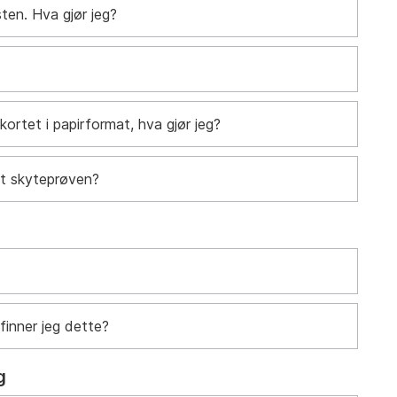
sten. Hva gjør jeg?
kortet i papirformat, hva gjør jeg?
tt skyteprøven?
finner jeg dette?
g