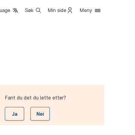
uage
Søk
Min side
Meny
Fant du det du lette etter?
Ja
Nei