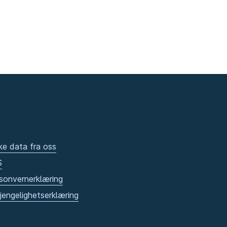
ke data fra oss
S
sonvernerklæring
gjengelighetserklæring