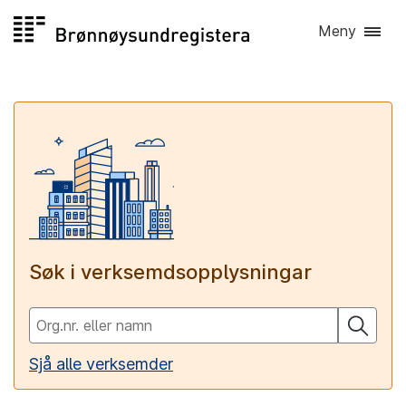
Hopp
Meny
til
innhald
Heim
-
Brønnøysundregistera
Søk i verksemdsopplysningar
Sjå alle verksemder