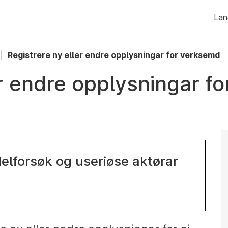
Hopp
Lan
til
innhald
Registrere ny eller endre opplysningar for verksemd
er endre opplysningar f
lforsøk og useriøse aktørar