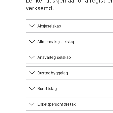
Lenker til skjemaa for å registre
verksemd.
Aksjeselskap
Allmennaksjeselskap
Ansvarleg selskap
Bustadbyggelag
Burettslag
Enkeltpersonføretak