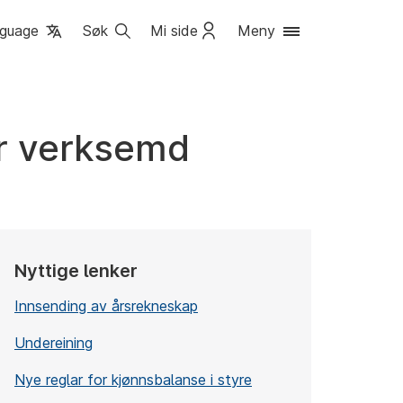
guage
Søk
Mi side
Meny
or verksemd
Nyttige lenker
Innsending av årsrekneskap
Undereining
Nye reglar for kjønnsbalanse i styre