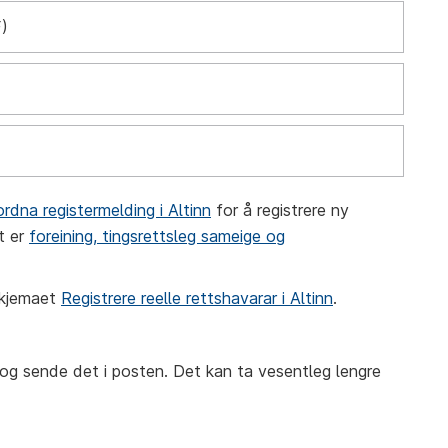
F)
rdna registermelding i Altinn
for å registrere ny
t er
foreining, tingsrettsleg sameige og
 skjemaet
Registrere reelle rettshavarar i Altinn
.
 og sende det i posten. Det kan ta vesentleg lengre