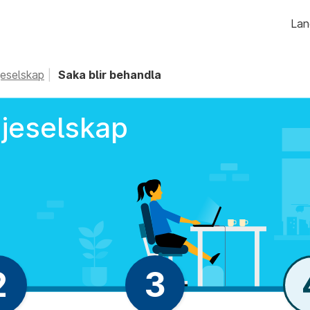
Hopp
Lan
til
innhald
jeselskap
Saka blir behandla
sjeselskap
2
3