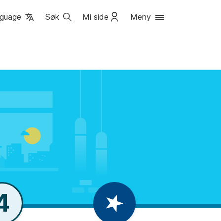
guage
Søk
Mi side
Meny
4