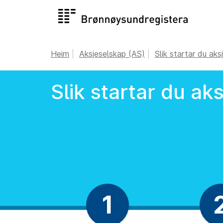
Heim
Aksjeselskap (AS)
Slik startar du aks
Slik startar du ak
1