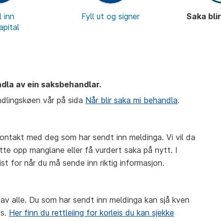
 inn
Fyll ut og signer
Saka bli
apital
andla av ein saksbehandlar.
ndlingskøen vår på sida
Når blir saka mi behandla
.
kontakt med deg som har sendt inn meldinga. Vi vil da
tte opp manglane eller få vurdert saka på nytt. I
ist for når du må sende inn riktig informasjon.
t av alle. Du som har sendt inn meldinga kan sjå kven
ss.
Her finn du rettleiing for korleis du kan sjekke