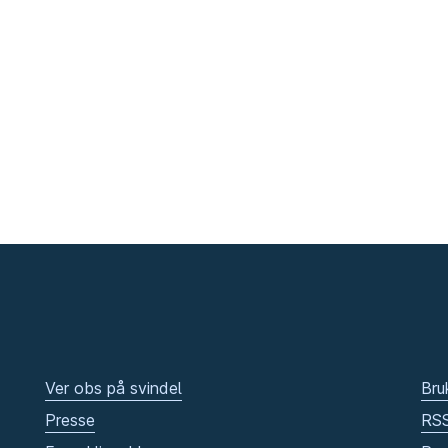
Ver obs på svindel
Bru
Presse
RS