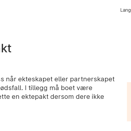
Hopp
Lang
til
innhold
akt
ss når ekteskapet eller partnerskapet
ødsfall. I tillegg må boet være
lette en ektepakt dersom dere ikke