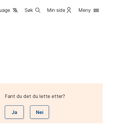
uage
Søk
Min side
Meny
Fant du det du lette etter?
Ja
Nei