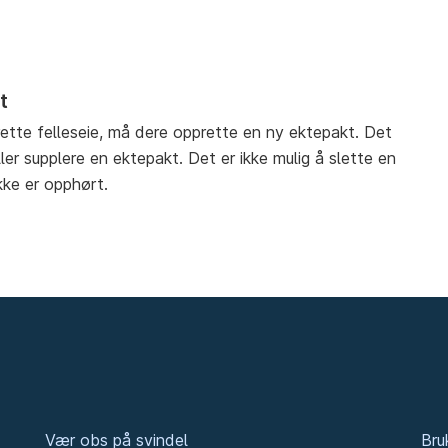
t
rette felleseie, må dere opprette en ny ektepakt. Det
er supplere en ektepakt. Det er ikke mulig å slette en
kke er opphørt.
Vær obs på svindel
Bru