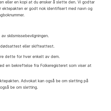
en eller en kopi at du ønsker å slette den. Vi godtar
er ektepakten er godt nok identifisert med navn og
dagboknummer.
i av skilsmissebevilgningen.
dødsattest eller skifteattest.
øre dette for hver enkelt av dem.
ved en bekreftelse fra Folkeregisteret som viser at
 ektepakten. Advokat kan også be om sletting på
 også be om sletting.