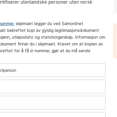
ifiserer utenlandske personer uten norsk
nummer
, skjemaet legger du ved Samordnet
inalt bekreftet kopi av gyldig legitimasjonsdokument
, kjønn, utløpsdato og statsborgerskap. Informasjon om
okument finner du i skjemaet. Kravet om at kopien av
reftet for å få d-nummer, gjør at du må sende
aktperson