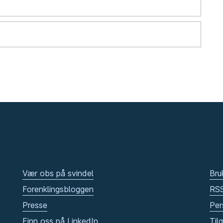
Vær obs på svindel
Bru
Forenklingsbloggen
RS
Presse
Per
Finn oss på LinkedIn
Til