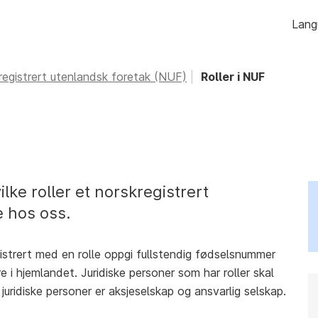
Hopp
Lang
til
innhold
registrert utenlandsk foretak (NUF)
Roller i NUF
lke roller et norskregistrert
e hos oss.
istrert med en rolle oppgi fullstendig fødselsnummer
 i hjemlandet. Juridiske personer som har roller skal
ridiske personer er aksjeselskap og ansvarlig selskap.