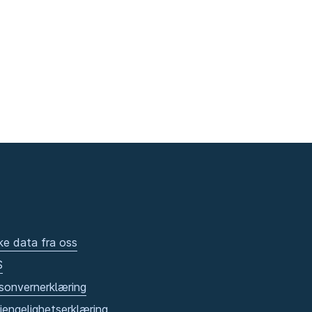
ke data fra oss
S
sonvernerklæring
gjengelighetserklæring