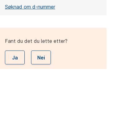
Søknad om d-nummer
Fant du det du lette etter?
Ja
Nei