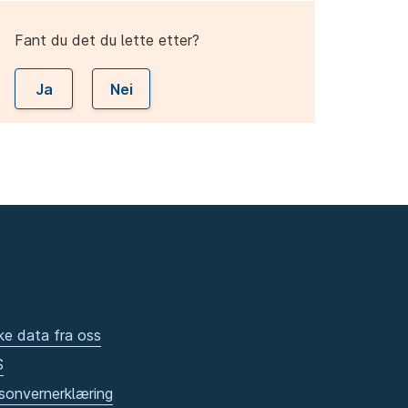
Fant du det du lette etter?
Ja
Nei
ke data fra oss
S
sonvernerklæring