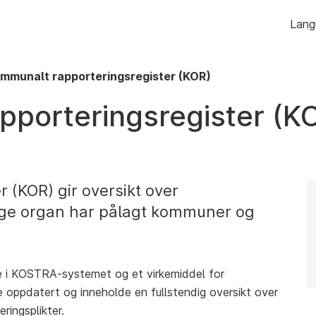
Hopp
Lang
til
innhold
mmunalt rapporteringsregister (KOR)
porteringsregister (K
 (KOR) gir oversikt over
lige organ har pålagt kommuner og
e i KOSTRA-systemet og et virkemiddel for
e oppdatert og inneholde en fullstendig oversikt over
ingsplikter.