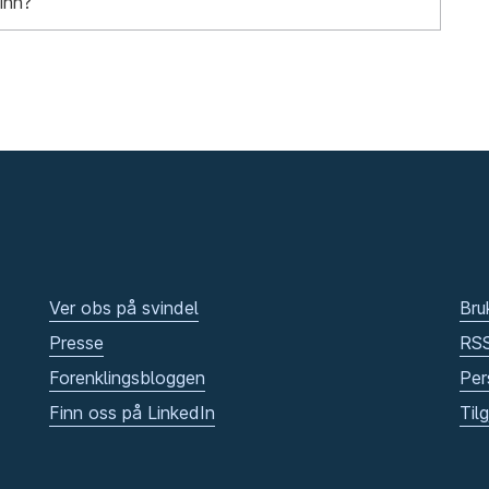
inn?
Ver obs på svindel
Bru
Presse
RS
Forenklingsbloggen
Per
Finn oss på LinkedIn
Til