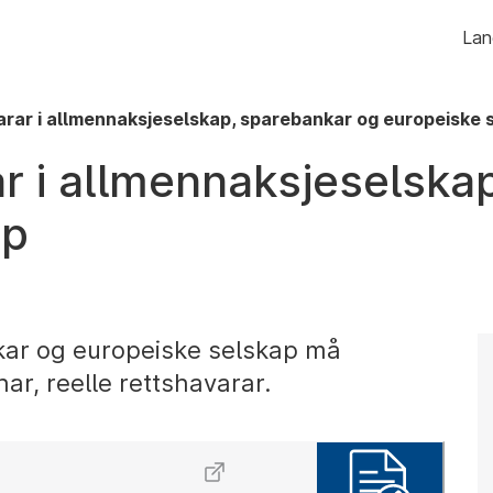
Hopp
Lan
til
innhald
arar i allmennaksjeselskap, sparebankar og europeiske 
ar i allmennaksjeselska
ap
ar og europeiske selskap må
har, reelle rettshavarar.