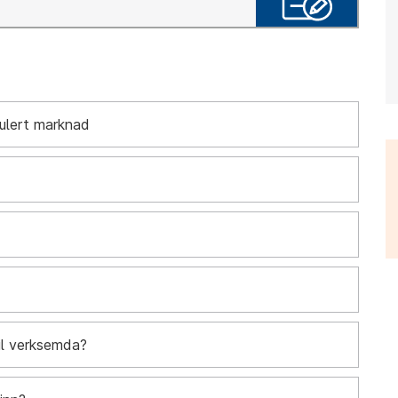
gulert marknad
til verksemda?