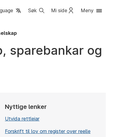
guage
Søk
Mi side
Meny
selskap
p, sparebankar og
Nyttige lenker
Utvida rettleiar
Forskrift til lov om register over reelle