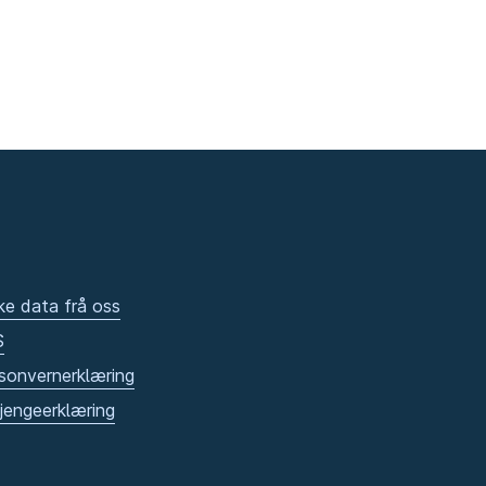
ke data frå oss
S
sonvernerklæring
gjengeerklæring