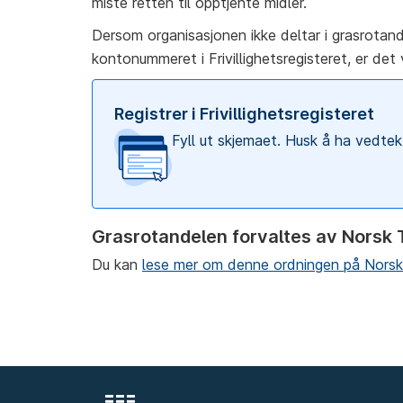
miste retten til opptjente midler.
Dersom organisasjonen ikke deltar i grasrotande
kontonummeret i Frivillighetsregisteret, er det
Registrer i Frivillighetsregisteret
Fyll ut skjemaet. Husk å ha vedtekt
Grasrotandelen forvaltes av Norsk 
Du kan
lese mer om denne ordningen på Norsk 