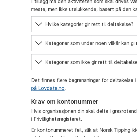
I tillegg må den aktiviteten som skal drives v
meste, men ikke utelukkende, basert på den kate
Hvilke kategorier gir rett til deltakelse?
Kategorier som under noen vilkår kan gi r
Kategorier som ikke gir rett til deltakels
Det finnes flere begrensninger for deltakelse 
på Lovdata.no
.
Krav om kontonummer
Hvis organisasjonen din skal delta i grasrotan
i Frivillighetsregisteret.
Er kontonummeret feil, slik at Norsk Tipping ik