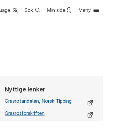
uage
Søk
Min side
Meny
Nyttige lenker
Grasrotandelen, Norsk Tipping
Grasrotforskriften