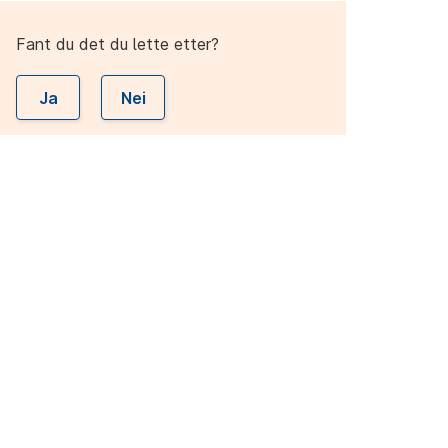
Fant du det du lette etter?
Ja
Nei