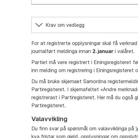
Krav om vedlegg
For at registrerte opplysningar skal få verkna
journalført meldinga innan
2. januar
i valåret.
Partiet må vere registrert i Einingsregisteret fø
inn melding om registrering i Einingsregisteret 
Du må bruke skjemaet Samordna registermelding 
Partiregisteret. I skjemafeltet «Andre merknad
registrerast i Partiregisteret. Her må du også 
Partiregisteret.
Valavvikling
Du finn svar på spørsmål om valavviklinga på
V
kva fristar som gjeld, opplysningar om oppslut