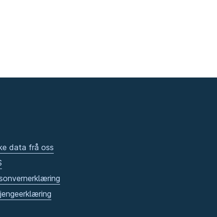
ke data frå oss
S
sonvernerklæring
gjengeerklæring