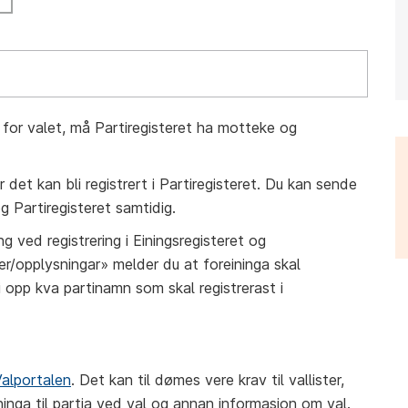
d for valet, må Partiregisteret ha motteke og
r det kan bli registrert i Partiregisteret. Du kan sende
og Partiregisteret samtidig.
ved registrering i Einingsregisteret og
er/opplysningar» melder du at foreininga skal
gi opp kva partinamn som skal registrerast i
alportalen
. Det kan til dømes vere krav til vallister,
ninga til partia ved val og annan informasjon om val.