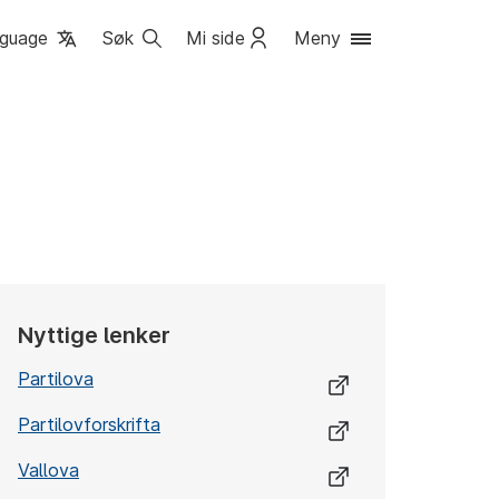
guage
Søk
Mi side
Meny
Nyttige lenker
Partilova
Partilovforskrifta
Vallova