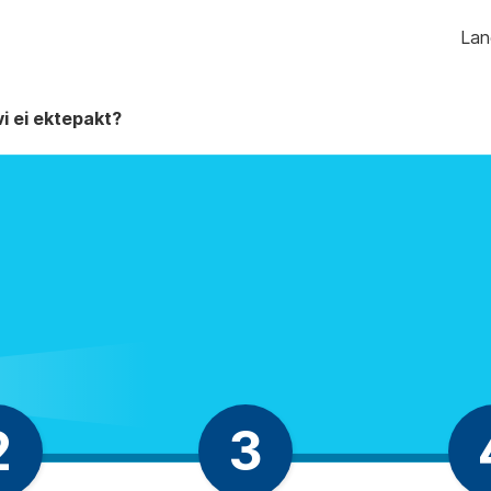
Hopp
Lan
til
innhald
i ei ektepakt?
2
3