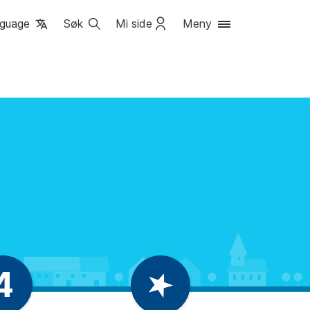
guage
Søk
Mi side
Meny
4