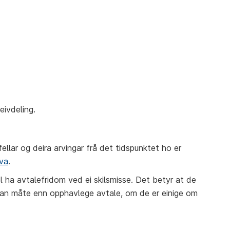
eivdeling.
llar og deira arvingar frå det tidspunktet ho er
ova
.
el ha avtalefridom ved ei skilsmisse. Det betyr at de
annan måte enn opphavlege avtale, om de er einige om