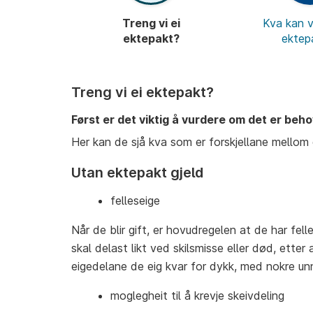
Treng vi ei
Kva kan vi
ektepakt?
ektep
Treng vi ei ektepakt?
Først er det viktig å vurdere om det er beho
Her kan de sjå kva som er forskjellane mellom 
Utan ektepakt gjeld
felleseige
Når de blir gift, er hovudregelen at de har fel
skal delast likt ved skilsmisse eller død, etter 
eigedelane de eig kvar for dykk, med nokre unn
moglegheit til å krevje skeivdeling