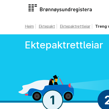
Heim
Ektepakt
Ektepaktrettleiar
Treng v
Ektepaktrettleiar
1