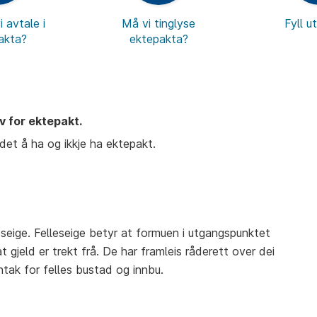
 avtale i
Må vi tinglyse
Fyll u
akta?
ektepakta?
v for ektepakt.
det å ha og ikkje ha ektepakt.
leseige. Felleseige betyr at formuen i utgangspunktet
at gjeld er trekt frå. De har framleis råderett over dei
tak for felles bustad og innbu.