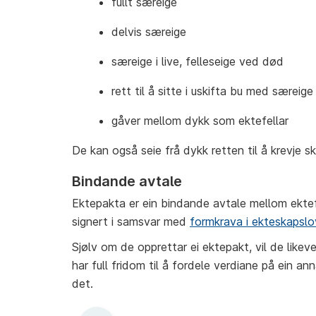
fullt særeige
delvis særeige
særeige i live, felleseige ved død
rett til å sitte i uskifta bu med særeige
gåver mellom dykk som ektefellar
De kan også seie frå dykk retten til å krevje sk
Bindande avtale
Ektepakta er ein bindande avtale mellom ektefe
signert i samsvar med
formkrava i ekteskapsl
Sjølv om de opprettar ei ektepakt, vil de likev
har full fridom til å fordele verdiane på ein 
det.