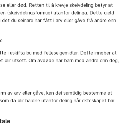
se eller død. Retten til å krevje skeivdeling betyr at
en (skeivdelingsformue) utanfor delinga. Dette gjeld
det du seinare har fått i arv eller gåve frå andre enn
ge
itte i uskifta bu med felleseigemidlar. Dette inneber at
ret blir utsett. Om avdøde har barn med andre enn deg,
rm av arv eller gåve, kan dei samtidig bestemme at
 som da blir haldne utanfor deling når ekteskapet blir
tale