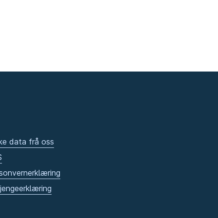
ke data frå oss
S
sonvernerklæring
gjengeerklæring