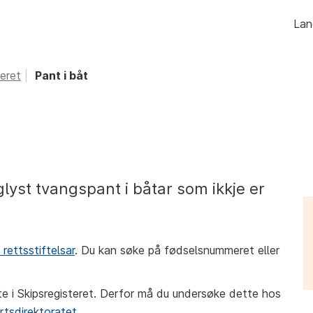
Hopp
Lan
til
innhald
teret
Pant i båt
glyst tvangspant i båtar som ikkje er
 rettsstiftelsar
. Du kan søke på fødselsnummeret eller
erte i Skipsregisteret. Derfor må du undersøke dette hos
artsdirektoratet
.