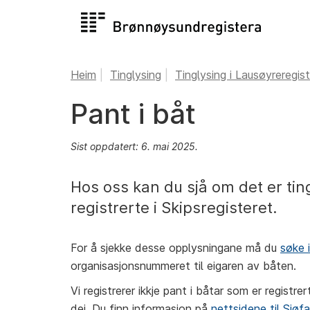
Heim
Tinglysing
Tinglysing i Lausøyreregis
Pant i båt
Sist oppdatert: 6. mai 2025.
Hos oss kan du sjå om det er tin
registrerte i Skipsregisteret.
For å sjekke desse opplysningane må du
søke i
organisasjonsnummeret til eigaren av båten.
Vi registrerer ikkje pant i båtar som er registr
dei. Du finn informasjon på
nettsidene til Sjøf