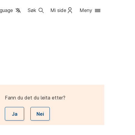
guage
Søk
Mi side
Meny
Fann du det du leita etter?
Ja
Nei