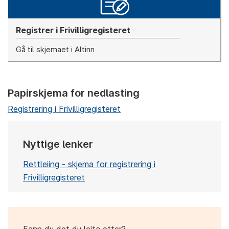
Registrer i Frivilligregisteret
Gå til skjemaet i Altinn
Papirskjema for nedlasting
Registrering i Frivilligregisteret
Nyttige lenker
Rettleiing - skjema for registrering i
Frivilligregisteret